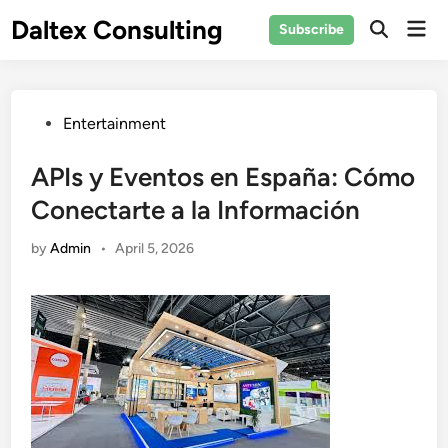
Skip
Daltex Consulting
Mai
Subscribe
to
Men
content
Posted
Entertainment
in
APIs y Eventos en España: Cómo
Conectarte a la Información
by
Admin
•
April 5, 2026