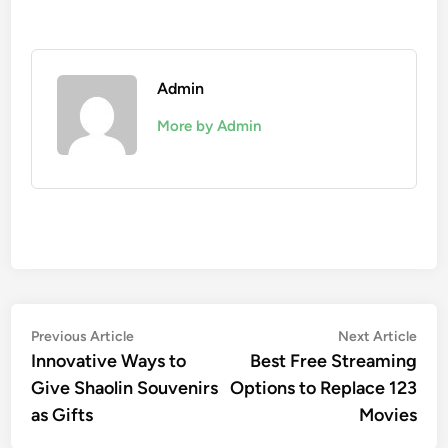
Admin
More by Admin
Post
Previous
Nex
Previous Article
Next Article
article:
artic
Innovative Ways to
Best Free Streaming
navigation
Give Shaolin Souvenirs
Options to Replace 123
as Gifts
Movies